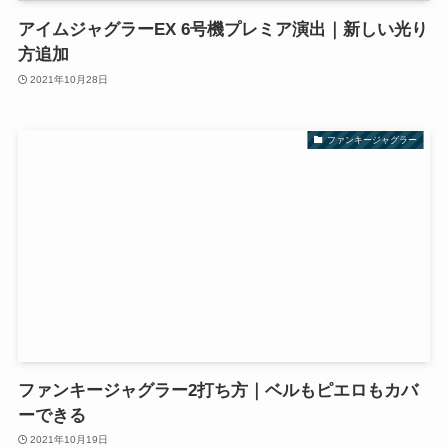
アイムジャグラーEX 6号機プレミア演出｜新しい光り
方追加
2021年10月28日
ファンキージャグラー
ファンキージャグラー2打ち方｜ベルもピエロもカバ
ーできる
2021年10月19日